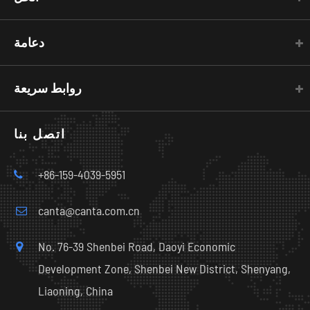
دعامة
روابط سريعة
اتصل بنا
+86-159-4039-5951
canta@canta.com.cn
No. 76-39 Shenbei Road, Daoyi Economic
Development Zone, Shenbei New District, Shenyang,
Liaoning, China