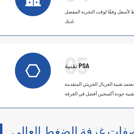
لأسفل وفقًا لوقت التجربة المفضل
لديك.
05

تقنية PSA
نعتمد تقنية الغربال الجزيئي المتقدمة PSA ، التي تستخدم فلاتر الكربون المنشط لامتصاص النيتروجين
فات غرفة الضغط العالي