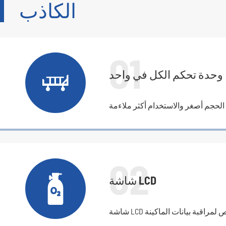
الكاذب
01

وحدة تحكم الكل في واحد
02

شاشة LCD