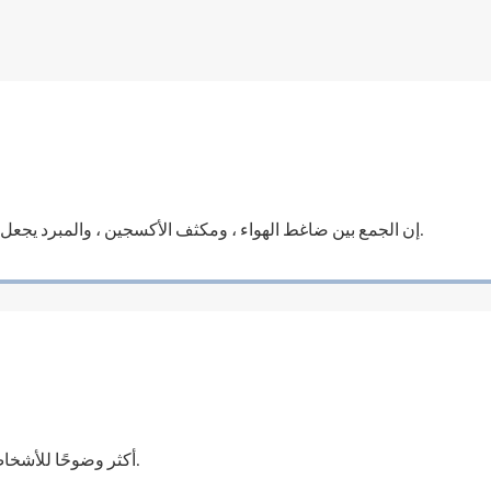
إن الجمع بين ضاغط الهواء ، ومكثف الأكسجين ، والمبرد يجعل الحجم أصغر والاستخدام أكثر ملاءمة.
شاشة LCD أكثر وضوحًا للأشخاص لمراقبة بيانات الماكينة.