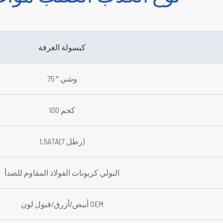
كبسولة الغرفة
75 * وشي
100 كجم
1.5ATA(7 رطل)
البولي كربونات الفولاذ المقاوم للصدأ
أبيض/أزرق/قبول لون OEM