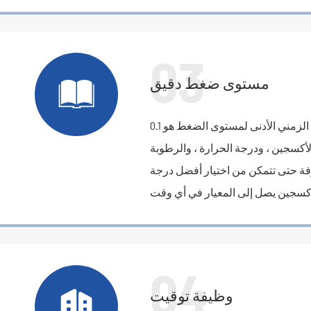
03

مستوى ضغط دقيق
كسجين ، ودرجة الحرارة ، والرطوبة
فة حتى تتمكن من اختيار أفضل درجة
04

وظيفة توقيت