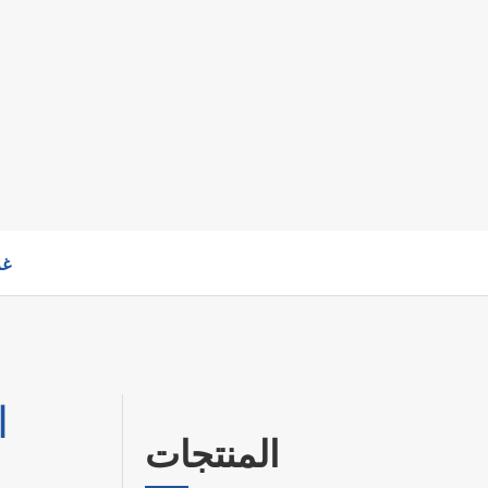
غر
ا
المنتجات