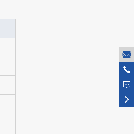



