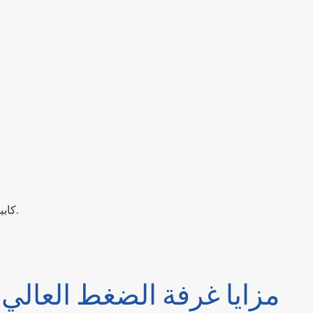
كابينة غرفة الأكسجين مصنوعة من مادة سبائك الألومنيوم ، فهي متينة.
مزايا غرفة الضغط العالي 