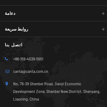
دعامة
روابط سريعة
اتصل بنا
+86-159-4039-5951
canta@canta.com.cn
No. 76-39 Shenbei Road, Daoyi Economic
Development Zone, Shenbei New District, Shenyang,
Liaoning, China