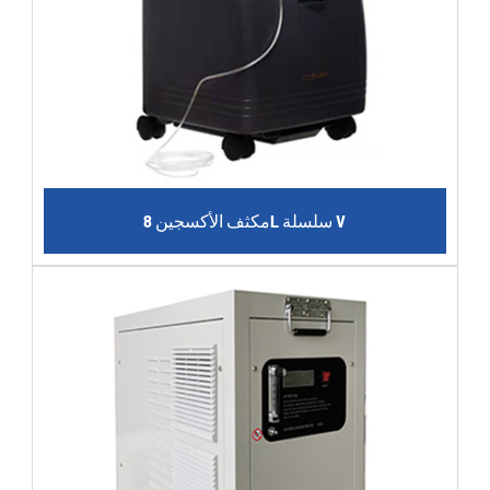
مكثف الأكسجين 8L سلسلة V