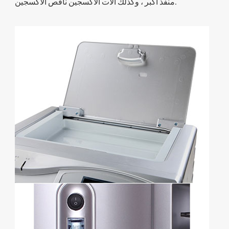
منفذ أكبر ، وكذلك آلات الأكسجين ناقص الأكسجين.