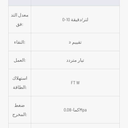
معدل التد
0-10 لتر/دقيقة
فق:
≥ تقييم
النقاء:
تيار متردد
العمل:
استهلاك
FT W
الطاقة:
ضغط
كما-0.08Mpa
المخرج: