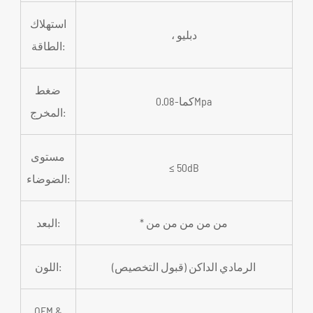
استهلاك
، دبليو
الطاقة:
ضغط
كما-0.08Mpa
المخرج:
مستوى
≤ 50dB
الضوضاء:
* من من من من من
البعد:
الرمادي الداكن (قبول التخصيص)
اللون:
OEM &