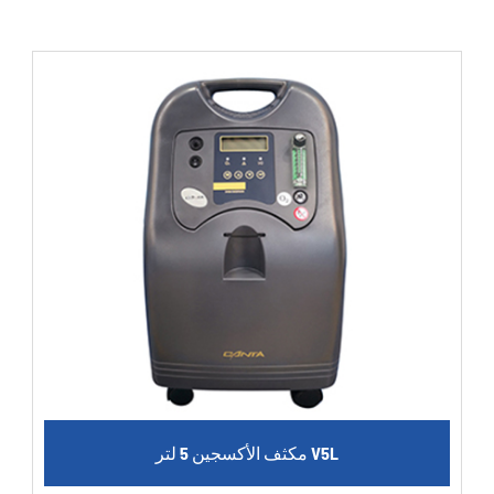
مكثف الأكسجين 5 لتر V5L