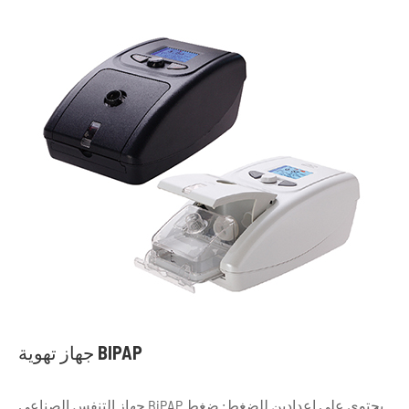
جهاز تهوية BIPAP
جهاز التنفس الصناعي BiPAP يحتوي على إعدادين للضغط: ضغط