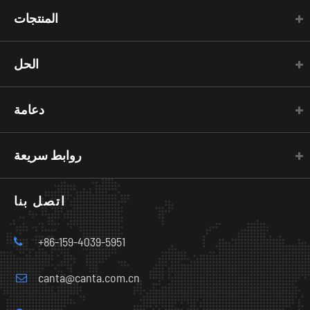
المنتجات
الحل
دعامة
روابط سريعة
اتصل بنا
+86-159-4039-5951
canta@canta.com.cn